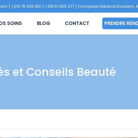
|
|
|
.com
+216 75 620 981
+216 51 655 277
Complexe Médical Essalem, A
NOS SOINS
BLOG
CONTACT
PRENDRE
és et Conseils Beauté