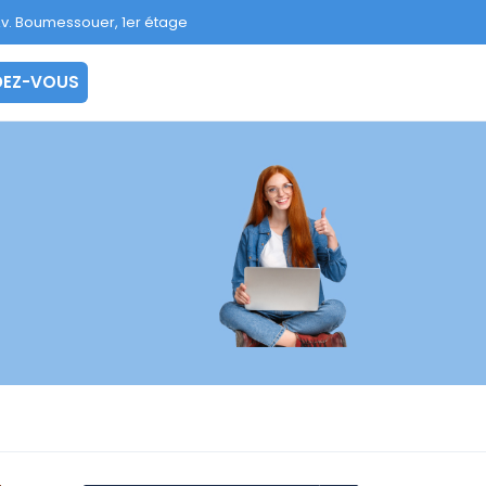
v. Boumessouer, 1er étage
 RENDEZ-VOUS