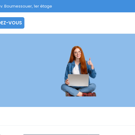
v. Boumessouer, 1er étage
 RENDEZ-VOUS