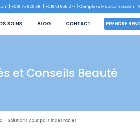
|
|
|
.com
+216 75 620 981
+216 51 655 277
Complexe Médical Essalem, A
NOS SOINS
BLOG
CONTACT
PRENDRE
és et Conseils Beauté
ba – Solutions pour poils indésirables